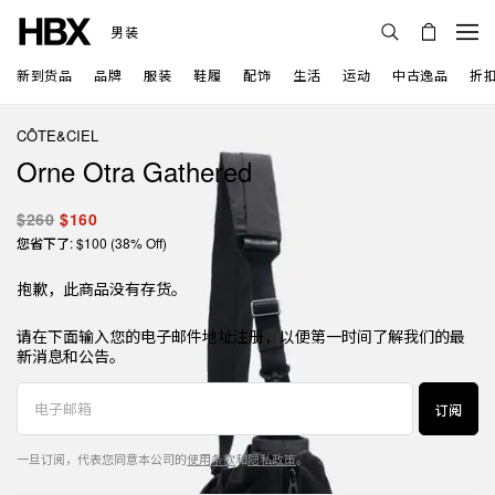
男装
新到货品
品牌
服装
鞋履
配饰
生活
运动
中古逸品
折
CÔTE&CIEL
Orne Otra Gathered
$260
$160
您省下了: $100 (38% Off)
抱歉，此商品没有存货。
请在下面输入您的电子邮件地址注册，以便第一时间了解我们的最
新消息和公告。
订阅
一旦订阅，代表您同意本公司的
使用条款
和
隐私政策
。