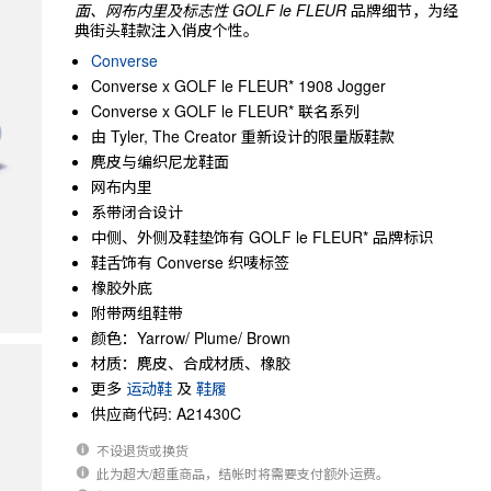
面、网布内里及标志性 GOLF le FLEUR
品牌细节，为经
典街头鞋款注入俏皮个性。
Converse
Converse x GOLF le FLEUR* 1908 Jogger
Converse x GOLF le FLEUR* 联名系列
由 Tyler, The Creator 重新设计的限量版鞋款
麂皮与编织尼龙鞋面
网布内里
系带闭合设计
中侧、外侧及鞋垫饰有 GOLF le FLEUR* 品牌标识
鞋舌饰有 Converse 织唛标签
橡胶外底
附带两组鞋带
颜色：Yarrow/ Plume/ Brown
材质：麂皮、合成材质、橡胶
更多
运动鞋
及
鞋履
供应商代码: A21430C
不设退货或换货
此为超大/超重商品，结帐时将需要支付额外运费。