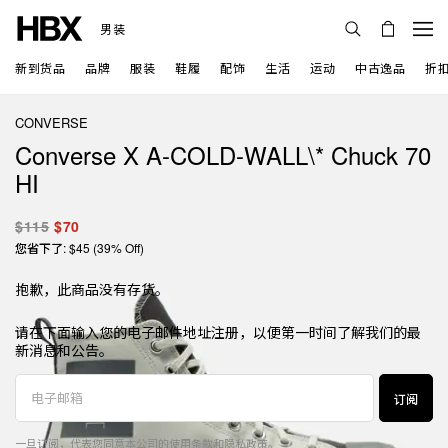
男装
新到货品
品牌
服装
鞋履
配饰
生活
运动
中古逸品
折
CONVERSE
Converse X A-COLD-WALL\* Chuck 70
HI
$115
$70
您省下了: $45 (39% Off)
抱歉，此商品没有存货。
请在下面输入您的电子邮件地址注册，以便第一时间了解我们的最
新消息和公告。
订阅
一旦订阅，代表您同意本公司的
使用条款
和
隐私政策
。