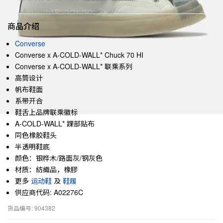
商品介绍
Converse
Converse x A-COLD-WALL* Chuck 70 HI
Converse x A-COLD-WALL* 联乘系列
高筒设计
帆布鞋面
系带开合
鞋舌上品牌联乘徽标
A-COLD-WALL* 踝部贴布
同色橡胶鞋头
半透明鞋底
颜色：银桦木/路面灰/钢灰色
材质：紡織品，橡膠
更多
运动鞋
及
鞋履
供应商代码: A02276C
货品编号: 904382