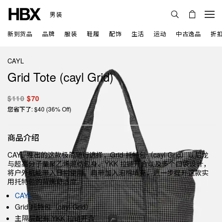
男装
新到货品
品牌
服装
鞋履
配饰
生活
运动
中古逸品
折
CAYL
Grid Tote (cayl Grid)
$110
$70
您省下了: $40 (36% Off)
商品介绍
CAYL 推出的这款极简随行选择，Grid 托特包（cayl Grid）以尼龙
与超高分子量聚乙烯混纺包身、YKK 拉链开合以及多个口袋设计，
将户外机能带入日常使用。肩带加入泡棉填充，进一步提升这款实
用托特包的背携舒适度。
CAYL
Grid 托特包（cayl Grid）
主隔层配有 YKK 拉链开合