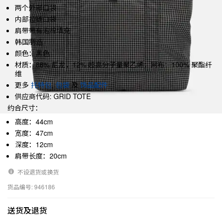
两个外部口袋
内部拉链口袋
肩带带有泡棉填充
韩国制造
颜色：黑色
材质：88% 尼龙，12% 超高分子量聚乙烯；网布：100% 聚酯纤
维
更多
托特包
,
包袋
及
饰品配件
供应商代码: GRID TOTE
约合尺寸：
高度：44cm
宽度：47cm
深度：12cm
肩带长度：20cm
不设退货或换货
货品编号: 946186
送货及退货