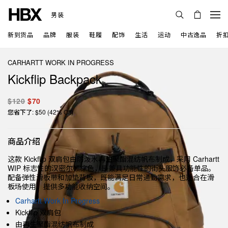
男装
新到货品
品牌
服装
鞋履
配饰
生活
运动
中古逸品
折
CARHARTT WORK IN PROGRESS
Kickflip Backpack
$120
$70
您省下了: $50 (42% Off)
商品介绍
这款 Kickflip 双肩包由防泼水再生聚酯混纺帆布制成，采用 Carhartt
WIP 标志性的汉密尔顿棕色，是兼具功能性的街头服饰必备单品。
配备弹性滑板带和加垫背板，既能满足日常通勤需求，也适合在滑
板场使用，提供多功能收纳空间。
Carhartt Work In Progress
Kickflip 双肩包
由再生聚酯混纺帆布制成