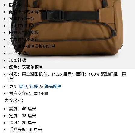
防泼水
配有织标的可调节肩带
双向拉链开合
正面拉链口袋
网眼及拉链侧袋
全方位扣环设计
正面带有弹性滑板固定带
一个主隔层
加垫背板
颜色：汉密尔顿棕
材质：再生聚酯帆布，11.25 盎司；面料：100% 聚酯纤维（再
生）
更多
背包
,
包袋
及
饰品配件
供应商代码: I031468
大致尺寸：
高度：45 厘米
宽度：33 厘米
深度：20 厘米
手柄长度：5 厘米