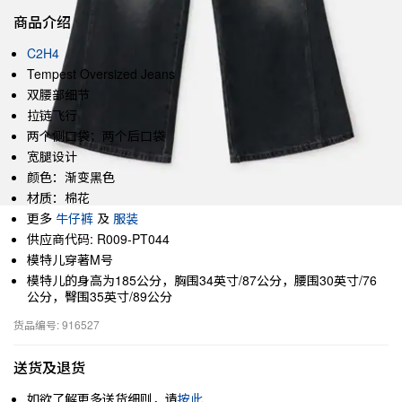
商品介绍
C2H4
Tempest Oversized Jeans
双腰部细节
拉链飞行
两个侧口袋；两个后口袋
宽腿设计
颜色：渐变黑色
材质：棉花
更多
牛仔裤
及
服装
供应商代码: R009-PT044
模特儿穿著M号
模特儿的身高为185公分，胸围34英寸/87公分，腰围30英寸/76
公分，臀围35英寸/89公分
货品编号: 916527
送货及退货
如欲了解更多送货细则，请
按此