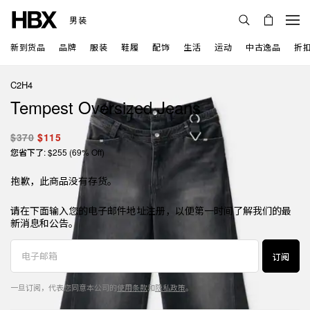
男装
新到货品
品牌
服装
鞋履
配饰
生活
运动
中古逸品
折
C2H4
Tempest Oversized Jeans
$370
$115
您省下了: $255 (69% Off)
抱歉，此商品没有存货。
请在下面输入您的电子邮件地址注册，以便第一时间了解我们的最
新消息和公告。
订阅
一旦订阅，代表您同意本公司的
使用条款
和
隐私政策
。