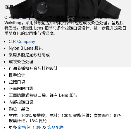
商品介绍
C.P. Company 将其标志性的机能美学注入 Nylon B Lens
Waistbag，采用多股尼龙纱线制成，并经过成衣染色处理，呈现独
特质感。标志性 Lens 细节与多个拉链口袋设计，进一步提升这款日
常随身包的实用性与辨识度。
C.P. Company
Nylon B Lens 腰包
采用多股尼龙纱线制成
成衣染色处理
可调节插扣开合与挂钩设计
提手设计
拉链口袋
正面网眼口袋
正面隐藏式拉链口袋，饰有 Lens 细节
内部拉链口袋
颜色：黑色
材质：100% 聚酰胺；里料：100% 聚酯纤维；次要面料：87%
聚酯纤维，13% 氨纶
更多
斜挎包
,
包袋
及
饰品配件