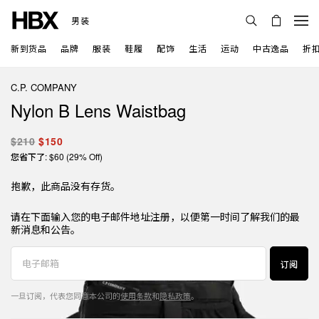
男装
新到货品
品牌
服装
鞋履
配饰
生活
运动
中古逸品
折
C.P. COMPANY
Nylon B Lens Waistbag
$210
$150
您省下了: $60 (29% Off)
抱歉，此商品没有存货。
请在下面输入您的电子邮件地址注册，以便第一时间了解我们的最
新消息和公告。
订阅
一旦订阅，代表您同意本公司的
使用条款
和
隐私政策
。