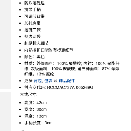
防跌落处理
携带手柄
可调节背带
加衬肩带
拉链口袋
侧边网袋
刺绣标志细节
内部按扣口袋附有标志细节
颜色：黑色
材质：外部面料：100% 聚酰胺; 内衬：100% 聚酯纤
维; 次级面料：100% 聚酰胺; 第三种面料：87% 聚酯
纤维，13% 氨纶
更多
背包
,
包袋
及
饰品配件
供应商代码: RCCMAC737A-005269G
大致尺寸:
高度：42cm
宽度：30cm
深度：13cm
手柄长度：3cm