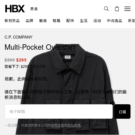
男装
新到货品
品牌
服装
鞋履
配饰
生活
运动
中古逸品
折
C.P. COMPANY
Multi-Pocket Overshirt
$590
$295
您省下了: $295 (50% Off)
抱歉，此商品没有存货。
请在下面输入您的电子邮件地址注册，以便第一时间了解我们的最
新消息和公告。
订阅
一旦订阅，代表您同意本公司的
使用条款
和
隐私政策
。