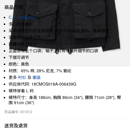
商品介绍
C.P. Company
多口袋外套衫
采用标志性的尼龙棉混纺 50 Fili Stretch 面料，略具弹性
双重成衣染色工艺
隐藏式按扣设计
正面设有五个口袋；袖子上附有带镜片细节的口袋
下摆可调节
颜色：黑色
材质：65% 棉, 28% 尼龙, 7% 氨纶
更多
衬衫
及
服装
供应商代码: 18CMOS018A-006439G
模特穿着 L 码
模特尺寸：身高 186cm, 胸围 86cm (34"), 腰围 71cm (28"), 臀
围 91cm (36")
货品编号: 931812
送货及退货