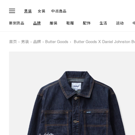
男装
女装
中古逸品
新到货品
品牌
服装
鞋履
配饰
生活
运动
首页
男装
品牌
Butter Goods
Butter Goods X Daniel Johnston B