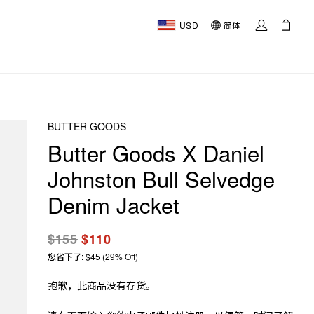
USD
简体
BUTTER GOODS
Butter Goods X Daniel
Johnston Bull Selvedge
Denim Jacket
$155
$110
您省下了: $45 (29% Off)
抱歉，此商品没有存货。