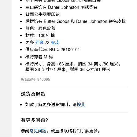
两个带有 Butter Goods 标签的胸前口袋
左口袋饰有 Daniel Johnston 刺绣签名
背面公牛图案印花
后摆饰有 Butter Goods 和 Daniel Johnston 联名皮标
颜色：原色靛蓝
材质：100% 棉
更多
外套
及
服装
供应商代码: BGDJ26100101
模特穿着 M 码
模特尺寸：身高 186 厘米，胸围 34 英寸/86 厘米，
腰围 28 英寸/71 厘米，臀围 36 英寸/91 厘米
货品编号: 946695
送货及退货
如欲了解更多送货细则，请
按此
有更多问题?
参阅
常见问题
，或直接联络我们了解更多。