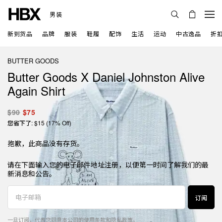
男装
新到货品
品牌
服装
鞋履
配饰
生活
运动
中古逸品
折
BUTTER GOODS
Butter Goods X Daniel Johnston Alive
Again Shirt
$90
$75
您省下了: $15 (17% Off)
抱歉，此商品没有存货。
请在下面输入您的电子邮件地址注册，以便第一时间了解我们的最
新消息和公告。
订阅
一旦订阅，代表您同意本公司的
使用条款
和
隐私政策
。