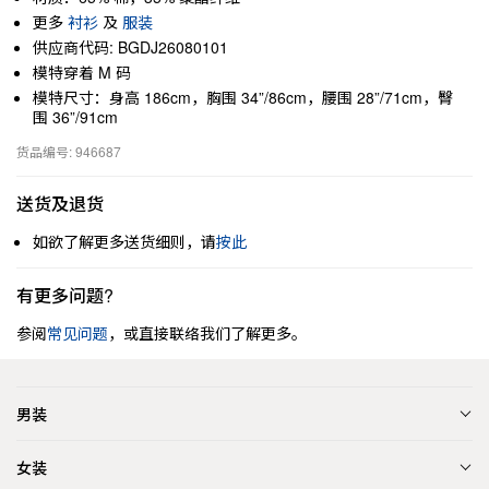
更多
衬衫
及
服装
供应商代码: BGDJ26080101
模特穿着 M 码
模特尺寸：身高 186cm，胸围 34”/86cm，腰围 28”/71cm，臀
围 36”/91cm
货品编号: 946687
送货及退货
如欲了解更多送货细则，请
按此
有更多问题?
参阅
常见问题
，或直接联络我们了解更多。
男装
女装