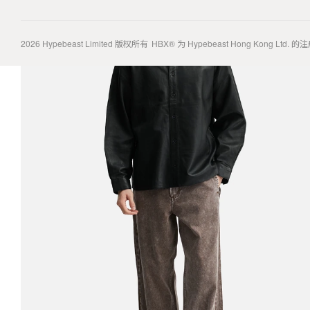
2026
Hypebeast Limited
版权所有
HBX® 为 Hypebeast Hong Kong Ltd.