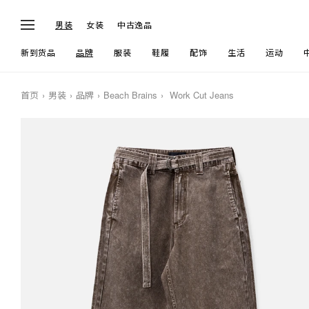
男装
女装
中古逸品
新到货品
品牌
服装
鞋履
配饰
生活
运动
首页
男装
品牌
Beach Brains
Work Cut Jeans