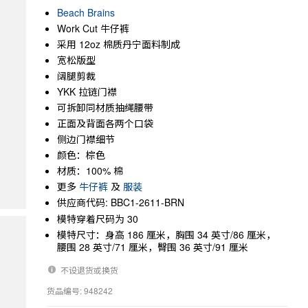
Beach Brains
Work Cut 牛仔裤
采用 12oz 棉质丹宁面料制成
宽松版型
阔腿剪裁
YKK 拉链门襟
可拆卸同材质抽绳腰带
正面及背面各两个口袋
侧边门襟细节
颜色：棕色
材质：100% 棉
更多
牛仔裤
及
服装
供应商代码: BBC1-2611-BRN
模特穿着尺码为 30
模特尺寸：身高 186 厘米，胸围 34 英寸/86 厘米，
腰围 28 英寸/71 厘米，臀围 36 英寸/91 厘米
不设退货或换货
货品编号: 948242