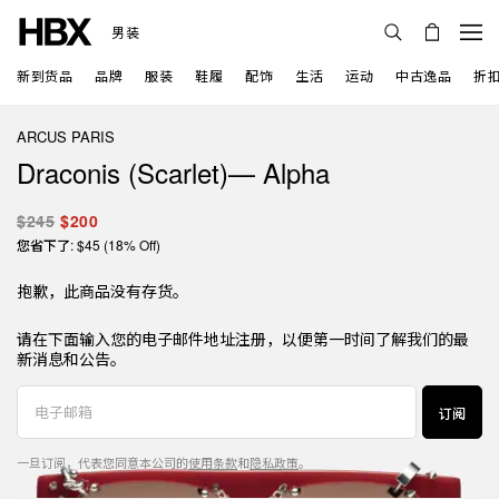
男装
新到货品
品牌
服装
鞋履
配饰
生活
运动
中古逸品
折
ARCUS PARIS
Draconis (Scarlet)— Alpha
$245
$200
您省下了: $45 (18% Off)
抱歉，此商品没有存货。
请在下面输入您的电子邮件地址注册，以便第一时间了解我们的最
新消息和公告。
订阅
一旦订阅，代表您同意本公司的
使用条款
和
隐私政策
。