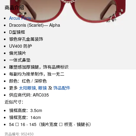
商品介绍
Arcus Paris
Draconis (Scarlet)— Alpha
D型镜框
银色穿孔金属装饰
UV400 防护
偏光镜片
一体式鼻垫
雕塑感加厚镜腿，饰有品牌标识
每副均为按单制作，独一无二
颜色：红色 / 深棕色
更多
太阳眼镜
,
眼镜
及
饰品配件
供应商代码: ARC035
近似尺寸：
镜框高度：3.5cm
镜框宽度：14cm
54 ☐ 16 - 145（镜片宽度 ☐ 桥宽 - 镜腿长）
货品编号: 952450