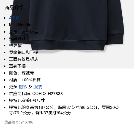
商品介绍
A.P.C.
Milo Hoodie
直身、宽松版型
落肩设计
抽绳帽
罗纹袖口和下襬
正面有纹理标志
直身下摆
颜色：深藏青
材质：100%棉質
更多
帽衫
及
服装
供应商代码: COFDX-H27833
模特儿穿著L号尺寸
模特儿的身高为187公分，胸围37英寸/96.5公分，腰围30英
寸/76.2公分，臀围37英寸/94公分
货品编号: 916786