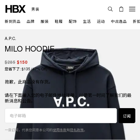
男装
新到货品
品牌
服装
鞋履
配饰
生活
运动
中古逸品
折
A.P.C.
MILO HOODIE
$285
$150
您省下了: $135 (47% Off)
抱歉，此商品没有存货。
请在下面输入您的电子邮件地址注册，以便第一时间了解我们的最
新消息和公告。
订阅
一旦订阅，代表您同意本公司的
使用条款
和
隐私政策
。