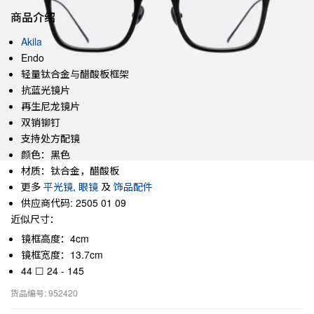
商品介绍
Akila
Endo
轻量钛合金与醋酸板框架
抗蓝光镜片
再生尼龙镜片
双销铆钉
支持处方配镜
颜色：黑色
材质：钛合金，醋酸板
更多
平光镜
,
眼镜
及
饰品配件
供应商代码: 2505 01 09
近似尺寸：
镜框高度：4cm
镜框宽度：13.7cm
44 ☐ 24 - 145
货品编号: 952420