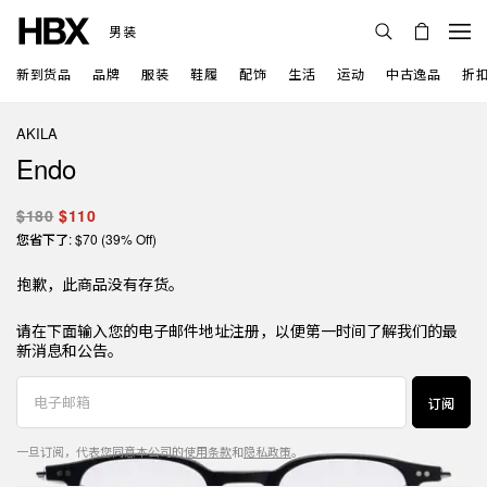
男装
新到货品
品牌
服装
鞋履
配饰
生活
运动
中古逸品
折
AKILA
Endo
$180
$110
您省下了: $70 (39% Off)
抱歉，此商品没有存货。
请在下面输入您的电子邮件地址注册，以便第一时间了解我们的最
新消息和公告。
订阅
一旦订阅，代表您同意本公司的
使用条款
和
隐私政策
。