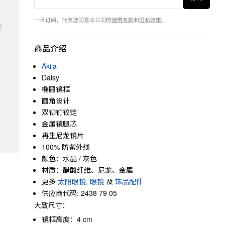
一旦订阅，代表您同意本公司的
使用条款
和
隐私政策
。
商品介绍
Akila
Daisy
椭圆镜框
圆角设计
双铆钉铰链
金属镜腿芯
再生尼龙镜片
100% 防紫外线
颜色：水晶 / 灰色
材质：醋酸纤维、尼龙、金属
更多
太阳眼镜
,
眼镜
及
饰品配件
供应商代码: 2438 79 05
大致尺寸：
镜框高度：4 cm