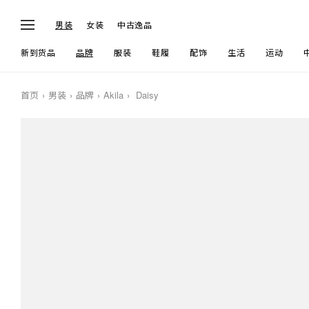
男装
女装
中古逸品
新到货品
品牌
服装
鞋履
配饰
生活
运动
首页
男装
品牌
Akila
Daisy