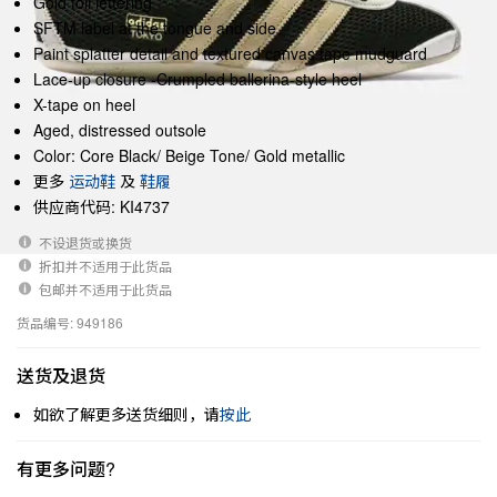
Gold foil lettering
SFTM label at the tongue and side
Paint splatter detail and textured canvas tape mudguard
Lace-up closure -Crumpled ballerina-style heel
X-tape on heel
Aged, distressed outsole
Color: Core Black/ Beige Tone/ Gold metallic
更多
运动鞋
及
鞋履
供应商代码: KI4737
不设退货或换货
折扣并不适用于此货品
包邮并不适用于此货品
货品编号: 949186
送货及退货
如欲了解更多送货细则，请
按此
有更多问题?