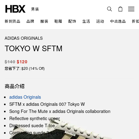
男装
新到货品
品牌
服装
鞋履
配饰
生活
运动
中古逸品
折
ADIDAS ORIGINALS
TOKYO W SFTM
$140
$120
您省下了: $20 (14% Off)
商品介绍
adidas Originals
SFTM x adidas Originals 007 Tokyo W
Song For The Mute x adidas Originals collaboration
Reflective synthetic upper
Distressed suede T-toe
Contrasting suede 3-stripes