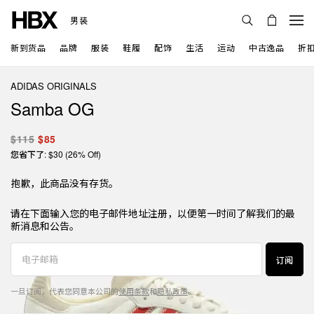
男装
新到货品
品牌
服装
鞋履
配饰
生活
运动
中古逸品
折
ADIDAS ORIGINALS
Samba OG
$115
$85
您省下了: $30 (26% Off)
抱歉，此商品没有存货。
请在下面输入您的电子邮件地址注册，以便第一时间了解我们的最
新消息和公告。
订阅
一旦订阅，代表您同意本公司的
使用条款
和
隐私政策
。