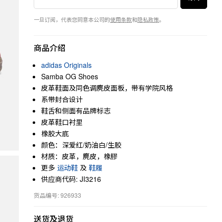
一旦订阅，代表您同意本公司的
使用条款
和
隐私政策
。
商品介绍
adidas Originals
Samba OG Shoes
皮革鞋面及同色调麂皮面板，带有学院风格
系带封合设计
鞋舌和侧面有品牌标志
皮革鞋口衬里
橡胶大底
颜色：深爱红/奶油白/生胶
材质：皮革，麂皮，橡膠
更多
运动鞋
及
鞋履
供应商代码: JI3216
货品编号: 926933
送货及退货