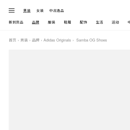
男装
女装
中古逸品
新到货品
品牌
服装
鞋履
配饰
生活
运动
首页
男装
品牌
Adidas Originals
Samba OG Shoes