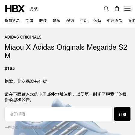
男装
新到货品
品牌
服装
鞋履
配饰
生活
运动
中古逸品
折
ADIDAS ORIGINALS
Miaou X Adidas Originals Megaride S2
M
$165
抱歉，此商品没有存货。
请在下面输入您的电子邮件地址注册，以便第一时间了解我们的最
新消息和公告。
订阅
一旦订阅，代表您同意本公司的
使用条款
和
隐私政策
。