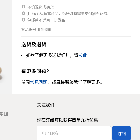
不设退货或换货
此为超大/超重商品，结帐时将需要支付额外运费。
包邮并不适用于此货品
货品编号: 949366
送货及退货
如欲了解更多送货细则，请
按此
有更多问题?
参阅
常见问题
，或直接联络我们了解更多。
关注我们
t 集团
现在订阅可以获得首单九折优惠
订阅