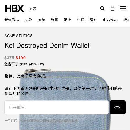
男装
新到货品
品牌
服装
鞋履
配饰
生活
运动
中古逸品
折
ACNE STUDIOS
Kei Destroyed Denim Wallet
$375
$190
您省下了: $185 (49% Off)
抱歉，此商品没有存货。
请在下面输入您的电子邮件地址注册，以便第一时间了解我们的最
新消息和公告。
订阅
一旦订阅，代表您同意本公司的
使用条款
和
隐私政策
。