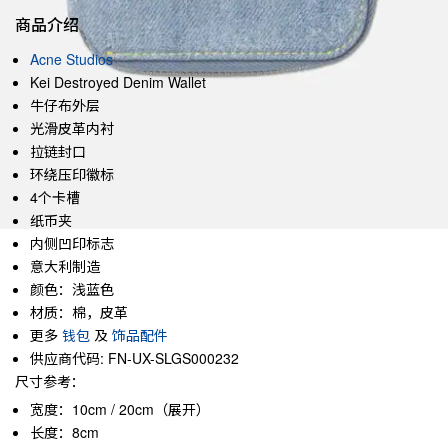
商品介绍
Acne Studios
Kei Destroyed Denim Wallet
牛仔布外层
光滑皮革内衬
拉链封口
环绕压印徽标
4个卡槽
纸币夹
内侧凹印标志
意大利制造
颜色：浅蓝色
材质：棉，皮革
更多
钱包
及
饰品配件
供应商代码: FN-UX-SLGS000232
尺寸参考：
宽度：10cm / 20cm（展开）
长度：8cm