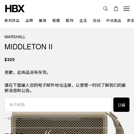
新到货品
品牌
服装
鞋履
配饰
生活
运动
中古逸品
折
MARSHALL
MIDDLETON II
$320
抱歉，此商品没有存货。
请在下面输入您的电子邮件地址注册，以便第一时间了解我们的最
新消息和公告。
订阅
一旦订阅，代表您同意本公司的
使用条款
和
隐私政策
。