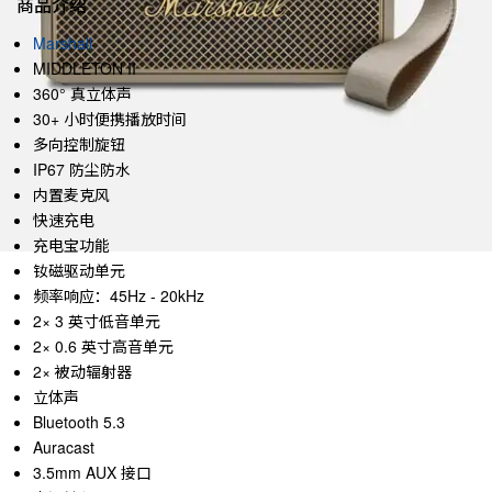
商品介绍
Marshall
MIDDLETON II
360° 真立体声
30+ 小时便携播放时间
多向控制旋钮
IP67 防尘防水
内置麦克风
快速充电
充电宝功能
钕磁驱动单元
频率响应：45Hz - 20kHz
2× 3 英寸低音单元
2× 0.6 英寸高音单元
2× 被动辐射器
立体声
Bluetooth 5.3
Auracast
3.5mm AUX 接口