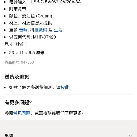
电源输入：USB-C 5V/9V/12V/20V-3A
附带背带
颜色：奶油色 (Cream)
材质：材质信息未提供
更多
音响
,
科技数码
及
生活
供应商代码: MHP-97429
尺寸（约）：
23 × 11 × 9.5 厘米
货品编号: 947553
送货及退货
如欲了解更多送货细则，请
按此
有更多问题?
参阅
常见问题
，或直接联络我们了解更多。
男装