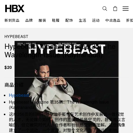
新到货品
品牌
服装
鞋履
配饰
生活
运动
中古逸品
折
HYPEBEAST
Hypebeast Magazine Issue 35: The
Wavelength Issue (Kaytranada)
$20
商品介绍
Hypebeast
Hypebeast Magazine 第35期：The Wavelength Issue
(Kaytrananda)
这本256页的印刷刊物专注于那些在艺术创作中发展出一致视觉
的人才，无论媒介如何。创作的主线可能是空灵的，甚至难以言
喻的，但它被同时代人、合作者和粉丝感受到并理解。这些偶像
建立了一个运动，一个波浪，对整个文化产生了深远的影响。