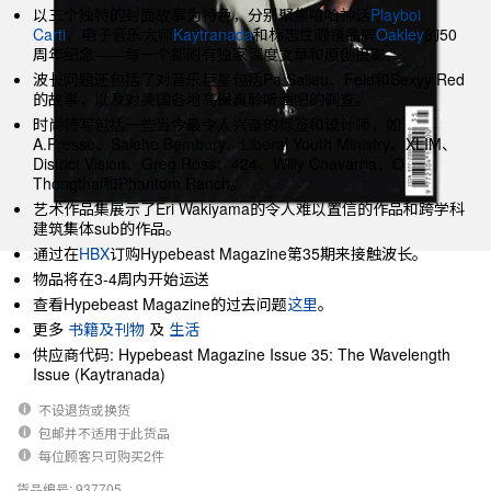
以三个独特的封面故事为特色，分别聚焦嘻哈神话
Playboi
Carti
、电子音乐大师
Kaytranada
和标志性眼镜品牌
Oakley
的50
周年纪念——每一个都附有独家深度文章和原创摄影。
波长问题还包括了对音乐巨星包括Pa Salieu、Feid和Sexyy Red
的故事，以及对美国各地高保真聆听酒吧的调查。
时尚特写包括一些当今最令人兴奋的标签和设计师，如
A.Presse、Salehe Bembury、Liberal Youth Ministry、XLIM、
District Vision、Greg Ross、424、Willy Chavarria、O
Thongthai和Phantom Ranch。
艺术作品集展示了Eri Wakiyama的令人难以置信的作品和跨学科
建筑集体sub的作品。
通过在
HBX
订购Hypebeast Magazine第35期来接触波长。
物品将在3-4周内开始运送
查看Hypebeast Magazine的过去问题
这里
。
更多
书籍及刊物
及
生活
供应商代码: Hypebeast Magazine Issue 35: The Wavelength
Issue (Kaytranada)
不设退货或换货
包邮并不适用于此货品
每位顾客只可购买2件
货品编号: 937705