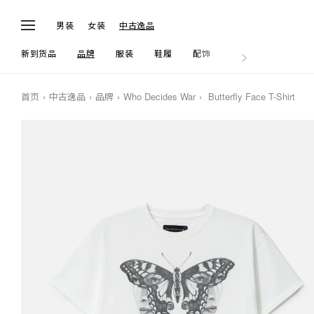
男装
女装
中古逸品
新到货品
品牌
服装
鞋履
配饰
生活
首页
中古逸品
品牌
Who Decides War
Butterfly Face T-Shirt