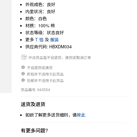
外观成色：良好
内里状况：良好
颜色：白色
材质：100% 棉
状态等级：状态良好
更多
T 恤
及
服装
供应商代码: HBXDM034
中古货品皆不设退货，换货或取消订单
不设退货或换货
折扣并不适用于此货品
包邮并不适用于此货品
货品编号: 943554
送货及退货
如欲了解更多送货细则，请
按此
有更多问题?