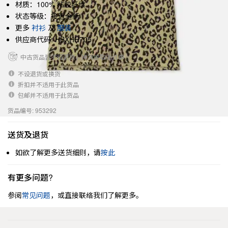
材质：100% 粘胶纤维
状态等级：接近全新
更多
衬衫
及
服装
供应商代码: HBXHH705
中古货品皆不设退货，换货或取消订单
不设退货或换货
折扣并不适用于此货品
包邮并不适用于此货品
货品编号: 953292
送货及退货
如欲了解更多送货细则，请
按此
有更多问题?
参阅
常见问题
，或直接联络我们了解更多。