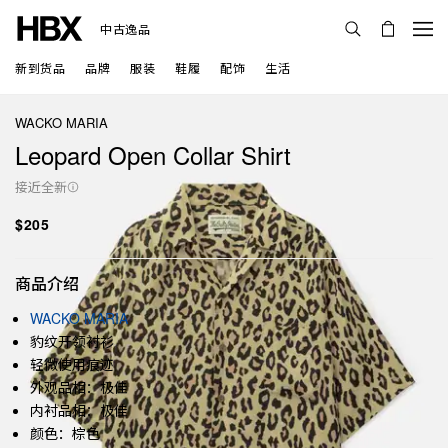
中古逸品
新到货品
品牌
服装
鞋履
配饰
生活
WACKO MARIA
Leopard Open Collar Shirt
接近全新
$205
商品介绍
WACKO MARIA
豹纹开领衬衫
轻微使用痕迹
外观品相：极佳
内衬品相：极佳
颜色：棕色