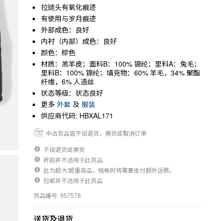
拉链头有氧化痕迹
有使用与岁月痕迹
外部成色：良好
内衬（内部）成色：良好
颜色：棕色
材质：羔羊皮；面料B：100% 锦纶；里料A：兔毛；
里料B：100% 锦纶；填充物：60% 羊毛，34% 聚酯
纤维，6% 人造丝
状态等级：状态良好
更多
外套
及
服装
供应商代码: HBXAL171
中古货品皆不设退货，换货或取消订单
不设退货或换货
折扣并不适用于此货品
此为超大/超重商品，结帐时将需要支付额外运费。
包邮并不适用于此货品
货品编号: 957578
送货及退货