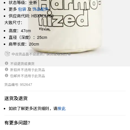
状态等级：全新
更多
包袋
及
饰品配件
供应商代码: HBXAL6150
大致尺寸：
高度：47cm
直径（深度）：25cm
肩带长度：20cm
中古货品皆不设退货，换货或取消订单
不设退货或换货
折扣并不适用于此货品
包邮并不适用于此货品
货品编号: 952647
送货及退货
如欲了解更多送货细则，请
按此
有更多问题?