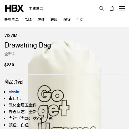
中古逸品
新到货品
品牌
服装
鞋履
配饰
生活
VISVIM
Drawstring Bag
全新
$230
商品介绍
Visvim
束口包
氧化金属五金件
外观状态：全新
内衬（内部）状态：全新
颜色：白色