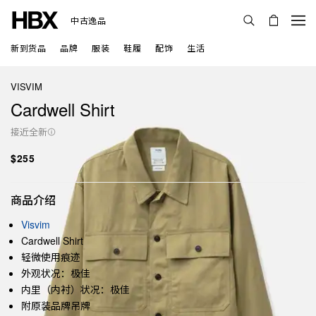
中古逸品
新到货品
品牌
服装
鞋履
配饰
生活
VISVIM
Cardwell Shirt
接近全新
$255
商品介绍
Visvim
Cardwell Shirt
轻微使用痕迹
外观状况：极佳
内里（内衬）状况：极佳
附原装品牌吊牌