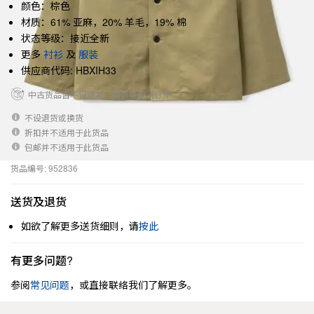
颜色：棕色
材质：61% 亚麻，20% 羊毛，19% 棉
状态等级：接近全新
更多
衬衫
及
服装
供应商代码: HBXIH33
中古货品皆不设退货，换货或取消订单
不设退货或换货
折扣并不适用于此货品
包邮并不适用于此货品
货品编号: 952836
送货及退货
如欲了解更多送货细则，请
按此
有更多问题?
参阅
常见问题
，或直接联络我们了解更多。