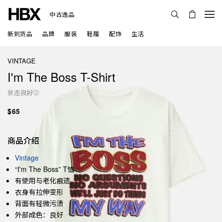
中古逸品
新到货品
品牌
服装
鞋履
配饰
生活
VINTAGE
I'm The Boss T-Shirt
状态良好
$65
商品介绍
Vintage
“I'm The Boss” T恤
有使用与老化痕迹
衣身有拉伸变形
背面有轻微污渍
外部成色：良好