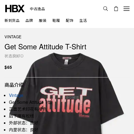
中古逸品
新到货品
品牌
服装
鞋履
配饰
生活
VINTAGE
Get Some Attitude T-Shirt
状态良好
$65
商品介绍
Vintage
Get Some Attitude T恤
正面艺术印花有褪色
后下摆有松线
外部状态：良好
内里状态：良好