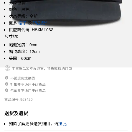
无原包装
颜色：黑色
状态等级：全新
更多
帽子
及
饰品配件
供应商代码: HBXMT062
尺寸约：
帽檐宽度：9cm
帽顶高度：12cm
头围：60cm
中古货品皆不设退货，换货或取消订单
不设退货或换货
折扣并不适用于此货品
包邮并不适用于此货品
货品编号: 953420
送货及退货
如欲了解更多送货细则，请
按此