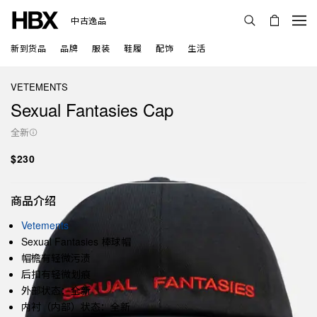
中古逸品
新到货品
品牌
服装
鞋履
配饰
生活
VETEMENTS
Sexual Fantasies Cap
全新
$230
商品介绍
Vetements
Sexual Fantasies 棒球帽
帽檐有轻微污渍
后扣有轻微划痕
外部状态：全新
内衬（内部）状态：全新