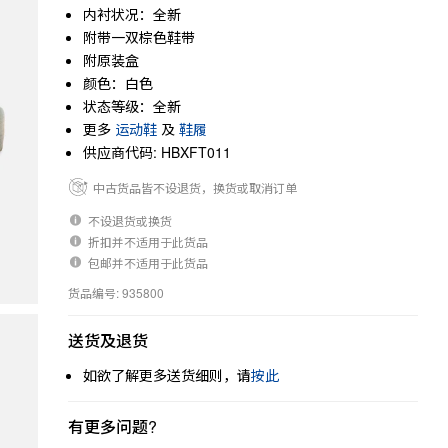
内衬状况：全新
附带一双棕色鞋带
附原装盒
颜色：白色
状态等级：全新
更多
运动鞋
及
鞋履
供应商代码: HBXFT011
中古货品皆不设退货，换货或取消订单
不设退货或换货
折扣并不适用于此货品
包邮并不适用于此货品
货品编号: 935800
送货及退货
如欲了解更多送货细则，请
按此
有更多问题?