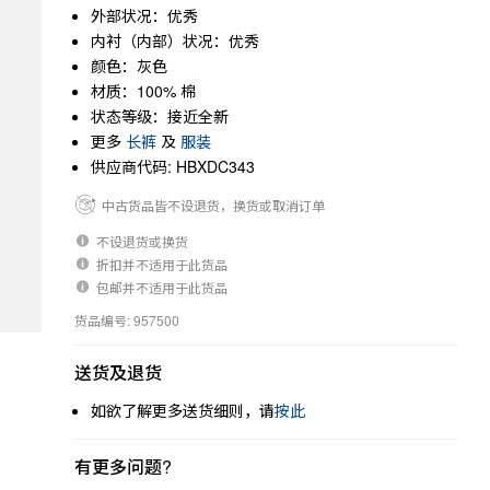
外部状况：优秀
内衬（内部）状况：优秀
颜色：灰色
材质：100% 棉
状态等级：接近全新
更多
长裤
及
服装
供应商代码: HBXDC343
中古货品皆不设退货，换货或取消订单
不设退货或换货
折扣并不适用于此货品
包邮并不适用于此货品
货品编号: 957500
送货及退货
如欲了解更多送货细则，请
按此
有更多问题?