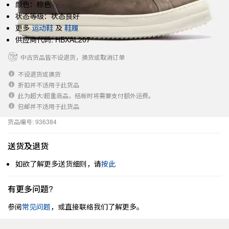
颜色：棕色
状态等级：状态良好
更多
运动鞋
及
鞋履
供应商代码: HBXAL207
中古货品皆不设退货，换货或取消订单
不设退货或换货
折扣并不适用于此货品
此为超大/超重商品，结帐时将需要支付额外运费。
包邮并不适用于此货品
货品编号: 936384
送货及退货
如欲了解更多送货细则，请
按此
有更多问题?
参阅
常见问题
，或直接联络我们了解更多。