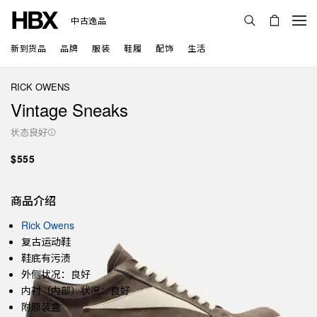
中古逸品
新到货品
品牌
服装
鞋履
配饰
生活
RICK OWENS
Vintage Sneaks
状态良好
$555
商品介绍
Rick Owens
复古运动鞋
鞋底有污渍
外侧状况：良好
内衬（内部）状况：良好
附原装盒