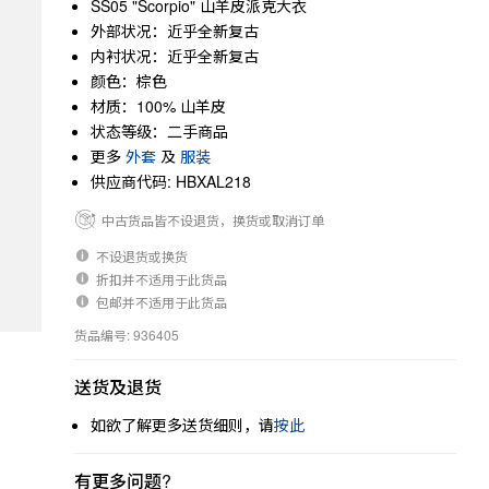
SS05 "Scorpio" 山羊皮派克大衣
外部状况：近乎全新复古
内衬状况：近乎全新复古
颜色：棕色
材质：100% 山羊皮
状态等级：二手商品
更多
外套
及
服装
供应商代码: HBXAL218
中古货品皆不设退货，换货或取消订单
不设退货或换货
折扣并不适用于此货品
包邮并不适用于此货品
货品编号: 936405
送货及退货
如欲了解更多送货细则，请
按此
有更多问题?