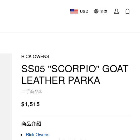
USD
简体
RICK OWENS
SS05 "SCORPIO" GOAT
LEATHER PARKA
二手商品
$1,515
商品介绍
Rick Owens