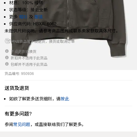
材质：100% 纯棉
状态等级：接近全新
更多
帽衫
及
服装
供应商代码: HBXAL6062
未提供尺码说明。请参考商品图片或联系卖家获取具体尺寸。
中古货品皆不设退货，换货或取消订单
不设退货或换货
折扣并不适用于此货品
包邮并不适用于此货品
货品编号: 950936
送货及退货
如欲了解更多送货细则，请
按此
有更多问题?
参阅
常见问题
，或直接联络我们了解更多。