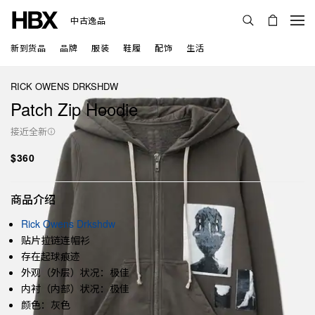
中古逸品
新到货品
品牌
服装
鞋履
配饰
生活
RICK OWENS DRKSHDW
Patch Zip Hoodie
接近全新
$360
商品介绍
Rick Owens Drkshdw
贴片拉链连帽衫
存在起球痕迹
外观（外层）状况：极佳
内衬（内部）状况：极佳
颜色：灰色