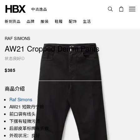
中古逸品
新到货品
品牌
服装
鞋履
配饰
生活
RAF SIMONS
AW21 Cropped Denim Pants
状态良好
$385
商品介绍
Raf Simons
AW21 短款丹宁裤
前口袋有线头
下摆有轻微污渍
后部皮革标牌有折痕
外观状况：良好