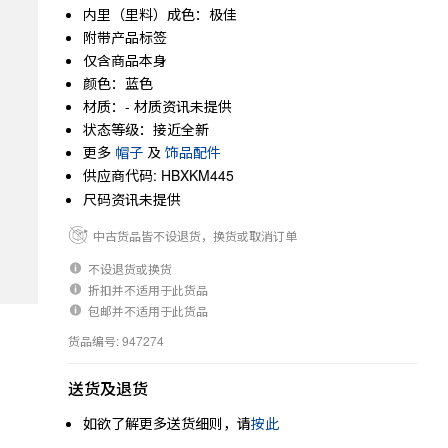
内里（里料）成色：极佳
附带产品标签
仅含商品本身
颜色：蓝色
材质：- 材质资讯未提供
状态等级：接近全新
更多
帽子
及
饰品配件
供应商代码: HBXKM445
尺码资讯未提供
中古货品皆不设退货，换货或取消订单
不设退货或换货
折扣并不适用于此货品
包邮并不适用于此货品
货品编号: 947274
送货及退货
如欲了解更多送货细则，请
按此