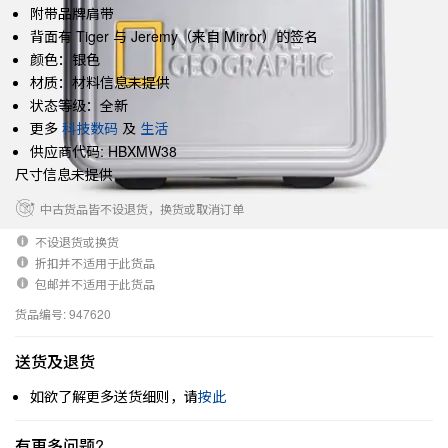
附带品牌肩带
背面有 Tiger 与 Jeremy（来自 Mirror）的签名
颜色：银色
材质：材料信息未提供
状态等级：全新
更多
科技数码
及
生活
供应商代码: HBXMW38
尺寸信息未提供
中古货品皆不设退货，换货或取消订单
不设退货或换货
折扣并不适用于此货品
包邮并不适用于此货品
货品编号: 947620
送货及退货
如欲了解更多送货细则，请
按此
有更多问题?