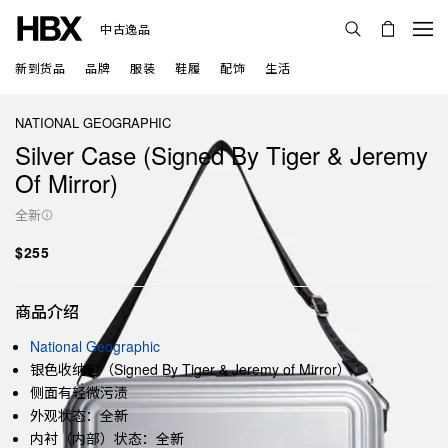
中古逸品
新到货品
品牌
服装
鞋履
配饰
生活
NATIONAL GEOGRAPHIC
Silver Case (Signed By Tiger & Jeremy
Of Mirror)
全新
$255
商品介绍
National Geographic
银色收纳包（Signed By Tiger & Jeremy of Mirror）
侧面有轻微污渍
外观状态：全新
内衬（内部）状态：全新