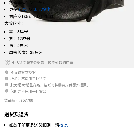
状态等级：接近全新
更多
包袋
及
饰品配件
供应商代码: HBXEPL33
大致尺寸：
高：8厘米
宽：17厘米
深：5厘米
肩带长度：38厘米
中古货品皆不设退货，换货或取消订单
不设退货或换货
折扣并不适用于此货品
此为超大/超重商品，结帐时将需要支付额外运费。
包邮并不适用于此货品
货品编号: 957788
送货及退货
如欲了解更多送货细则，请
按此