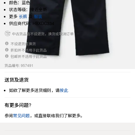
颜色：蓝色
状态等级：接近全新
更多
长裤
及
服装
供应商代码: HBXDC334
中古货品皆不设退货，换货或取消订单
不设退货或换货
折扣并不适用于此货品
包邮并不适用于此货品
货品编号: 957491
送货及退货
如欲了解更多送货细则，请
按此
有更多问题?
参阅
常见问题
，或直接联络我们了解更多。