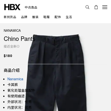
中古逸品
新到货品
品牌
服装
鞋履
配饰
生活
NANAMICA
Chino Pants
接近全新
$180
商品介绍
Nanamica
卡其裤
氧化处理金属配件
有使用痕迹
外部状况：优秀
内里状况：优秀