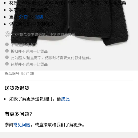
材质：60% 腈纶，40% 涤纶；织带：80% 涤纶，20% 聚氨酯
状态等级：接近全新
更多
外套
及
服装
供应商代码: HBXNC007
中古货品皆不设退货，换货或取消订单
不设退货或换货
折扣并不适用于此货品
此为超大/超重商品，结帐时将需要支付额外运费。
包邮并不适用于此货品
货品编号: 957139
送货及退货
如欲了解更多送货细则，请
按此
有更多问题?
参阅
常见问题
，或直接联络我们了解更多。