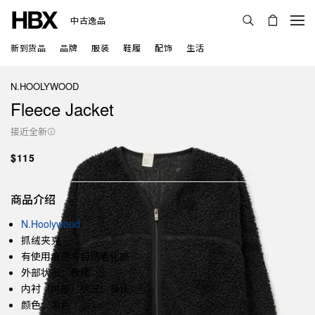
中古逸品
新到货品
品牌
服装
鞋履
配饰
生活
N.HOOLYWOOD
Fleece Jacket
接近全新
$115
商品介绍
N.Hoolywood
抓绒夹克
有使用痕迹与自然老化感
外部状况：极佳
内衬（内部）状况：极佳
颜色：黑色