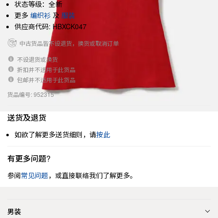
状态等级：全新
更多
编织衫
及
服装
供应商代码: HBXCK047
中古货品皆不设退货，换货或取消订单
不设退货或换货
折扣并不适用于此货品
包邮并不适用于此货品
货品编号: 952315
送货及退货
如欲了解更多送货细则，请
按此
有更多问题?
参阅
常见问题
，或直接联络我们了解更多。
男装