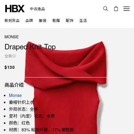
中古逸品
新到货品
品牌
服装
鞋履
配饰
生活
MONSE
Draped Knit Top
全新
$130
商品介绍
Monse
垂褶针织上衣
外观状态：全新
里衬（内里）状态：全新
颜色：红色
材质：83% 粘胶纤维，17% 聚酰胺