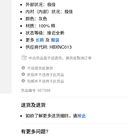
外部状况：极佳
内衬（内部）状况：极佳
颜色：灰色
材质：100% 棉
状态等级：接近全新
更多
长裤
及
服装
供应商代码: HBXNC013
中古货品皆不设退货，换货或取消订单
不设退货或换货
折扣并不适用于此货品
包邮并不适用于此货品
货品编号: 957398
送货及退货
如欲了解更多送货细则，请
按此
有更多问题?