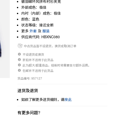
做旧破坏风拼布衬衫夹克
外部成色：极佳
内衬（内部）成色：极佳
颜色：蓝色
状态等级：接近全新
更多
外套
及
服装
供应商代码: HBXNC080
中古货品皆不设退货，换货或取消订单
不设退货或换货
折扣并不适用于此货品
此为超大/超重商品，结帐时将需要支付额外运费。
包邮并不适用于此货品
货品编号: 957127
送货及退货
如欲了解更多送货细则，请
按此
有更多问题?