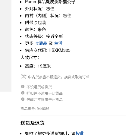
Puma 样品麂皮沃斯猫公仔
外观状况：极佳
内衬（内侧）状况：极佳
附带原包装
颜色：米色
状态等级：接近全新
更多
收藏品
及
生活
供应商代码: HBXKM325
大致尺寸：
高度：19厘米
中古货品皆不设退货，换货或取消订单
不设退货或换货
折扣并不适用于此货品
包邮并不适用于此货品
货品编号: 944086
送货及退货
如欲了解更多送货细则，请
按此