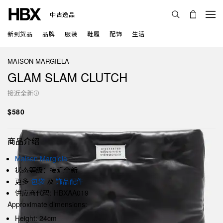
中古逸品
新到货品
品牌
服装
鞋履
配饰
生活
MAISON MARGIELA
GLAM SLAM CLUTCH
接近全新
$580
商品介绍
Maison Margiela
状态等级：接近全新
更多
包袋
及
饰品配件
供应商代码: HBXAA019
Approximate dimensions:
Height: 24cm