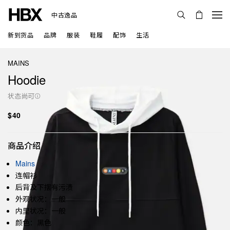
中古逸品
新到货品
品牌
服装
鞋履
配饰
生活
MAINS
Hoodie
状态尚可
$40
商品介绍
Mains
连帽衫
后背及下摆有污渍
外观状况：一般
内里状况：一般
颜色：黑色