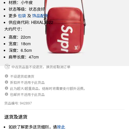
材质：小牛皮
状态等级：状态良好
更多
包袋
及
饰品配件
供应商代码: HBXAL3022
大约尺寸：
高度：22cm
宽度：18cm
深度：6.5cm
肩带长度：47cm
中古货品皆不设退货，换货或取消订单
不设退货或换货
折扣并不适用于此货品
此为超大/超重商品，结帐时将需要支付额外运费。
包邮并不适用于此货品
货品编号: 942897
送货及退货
如欲了解更多送货细则，请
按此